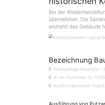
historischen 
Bei der Wiederherstellu
übernehmen. Die Sanieru
erstrahlt das Gebäude h
Bezeichnung Ba
Schlossanlage Neustrelitz – 
An der Promenade 22, 17235 
Ausführungszeitraum: Augus
Ausführung von Putza