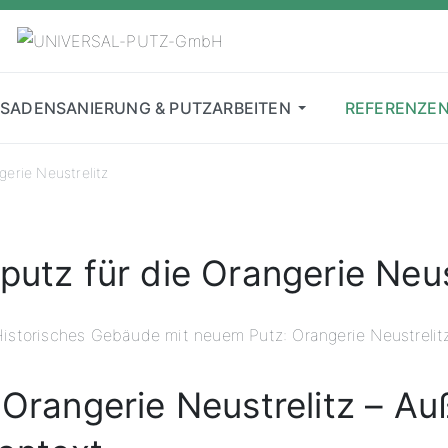
SSADENSANIERUNG & PUTZARBEITEN
REFERENZE
gerie Neustrelitz
utz für die Orangerie Neus
istorisches Gebäude mit neuem Putz: Orangerie Neustrelit
 Orangerie Neustrelitz – A