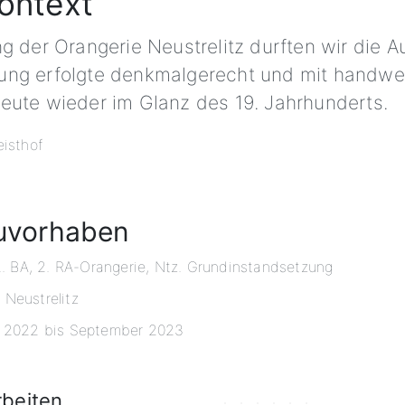
Kontext
ng der Orangerie Neustrelitz durften wir die 
ng erfolgte denkmalgerecht und mit handwerk
eute wieder im Glanz des 19. Jahrhunderts.
uvorhaben
2. BA, 2. RA-Orangerie, Ntz. Grundinstandsetzung
Neustrelitz
t 2022 bis September 2023
rbeiten