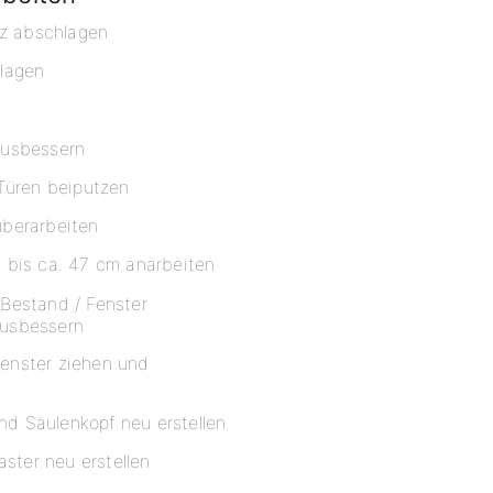
tz abschlagen
lagen
e
ausbessern
Türen beiputzen
berarbeiten
 bis ca. 47 cm anarbeiten
Bestand / Fenster
usbessern
enster ziehen und
und Säulenkopf neu erstellen
aster neu erstellen