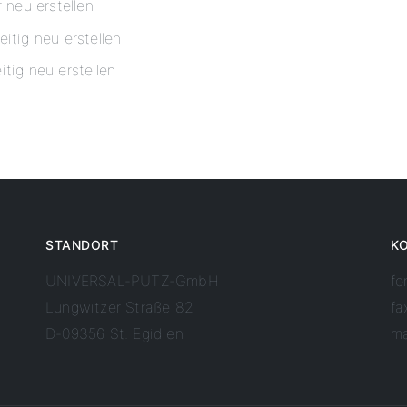
 neu erstellen
itig neu erstellen
tig neu erstellen
STANDORT
K
UNIVERSAL-PUTZ-GmbH
fo
Lungwitzer Straße 82
fa
D-09356 St. Egidien
ma