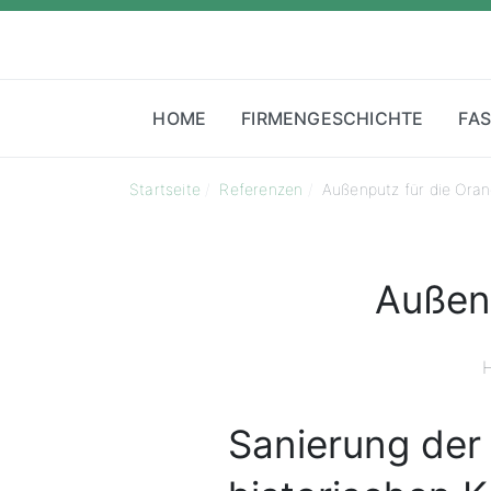
HOME
FIRMENGESCHICHTE
FA
Startseite
Referenzen
Außenputz für die Oran
Außenp
H
Sanierung der