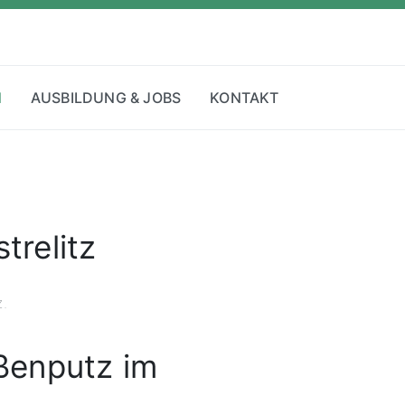
N
AUSBILDUNG & JOBS
KONTAKT
trelitz
z.
ußenputz im