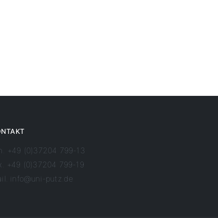
ONTAKT
n. +49 (0)37204 799-13
x. +49 (0)37204 799-19
il.
info@uni-putz.de