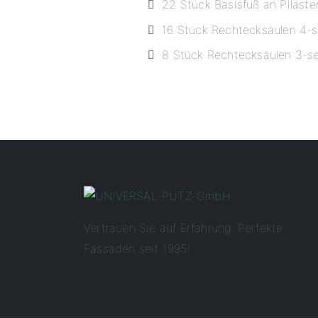
22 Stück Basisfuß an Pilaster
16 Stück Rechtecksäulen 4-se
8 Stück Rechtecksäulen 3-sei
Vertrauen Sie auf Erfahrung: Perfekte
Fassaden seit 1995!